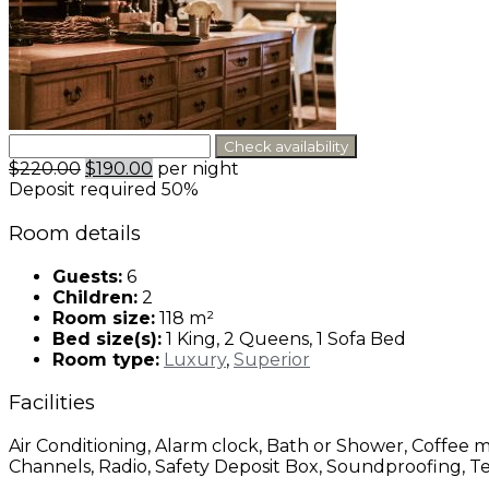
$220.00
$190.00
per night
Deposit required
50%
Room details
Guests:
6
Children:
2
Room size:
118 m²
Bed size(s):
1 King, 2 Queens, 1 Sofa Bed
Room type:
Luxury
,
Superior
Facilities
Air Conditioning, Alarm clock, Bath or Shower, Coffee m
Channels, Radio, Safety Deposit Box, Soundproofing, 