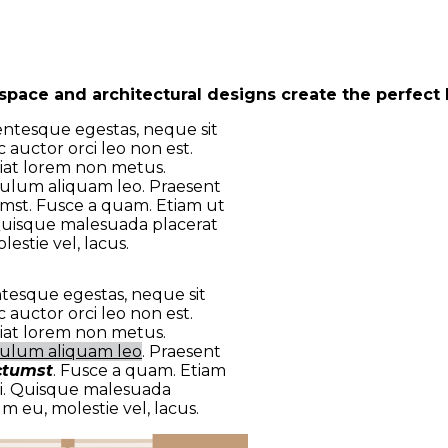
space and architectural designs create the perfect h
llentesque egestas, neque sit
 auctor orci leo non est.
giat lorem non metus.
ulum aliquam leo. Praesent
umst. Fusce a quam. Etiam ut
. Quisque malesuada placerat
estie vel, lacus.
entesque egestas, neque sit
 auctor orci leo non est.
ugiat lorem non metus.
bulum aliquam leo
. Praesent
ictumst
. Fusce a quam. Etiam
si. Quisque malesuada
m eu, molestie vel, lacus.