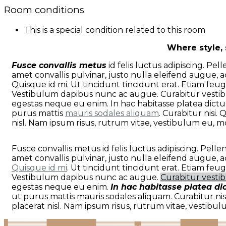
Room conditions
This is a special condition related to this room
Where style, 
Fusce convallis metus
id felis luctus adipiscing. Pe
amet convallis pulvinar, justo nulla eleifend augue, ac
Quisque id mi. Ut tincidunt tincidunt erat. Etiam feu
Vestibulum dapibus nunc ac augue. Curabitur vestib
egestas neque eu enim. In hac habitasse platea dict
purus mattis
mauris sodales aliquam
. Curabitur nisi
nisl. Nam ipsum risus, rutrum vitae, vestibulum eu, mol
Fusce convallis metus id felis luctus adipiscing. Pell
amet convallis pulvinar, justo nulla eleifend augue, ac
Quisque id mi
. Ut tincidunt tincidunt erat. Etiam fe
Vestibulum dapibus nunc ac augue.
Curabitur vesti
egestas neque eu enim.
In hac habitasse platea d
ut purus mattis mauris sodales aliquam. Curabitur ni
placerat nisl. Nam ipsum risus, rutrum vitae, vestibulu