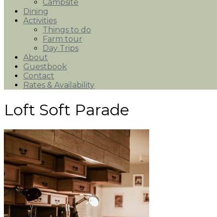
Campsite
Dining
Activities
Things to do
Farm tour
Day Trips
About
Guestbook
Contact
Rates & Availability
Loft Soft Parade